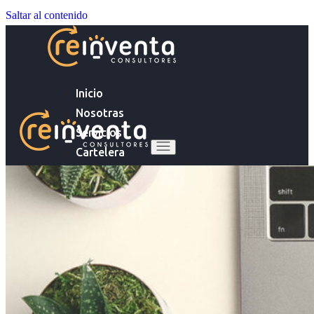
Saltar al contenido
Inicio
Nosotras
Servicios
Cartelera
Noticias
Inicio
Contacto
Nosotras
Servicios
Ingresa tu Curriculum ->
Cartelera
Noticias
Contacto
Ingresa tu Curriculum