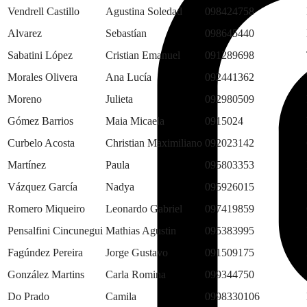
Vendrell Castillo
Agustina Soledad
098424758
Alvarez
Sebastían
098645440
Sabatini López
Cristian Emanuel
091289698
Morales Olivera
Ana Lucía
092441362
Moreno
Julieta
092980509
Gómez Barrios
Maia Micaela
0915024
Curbelo Acosta
Christian Maximiliano
092023142
Martínez
Paula
095803353
Vázquez García
Nadya
095926015
Romero Miqueiro
Leonardo Gabriel
097419859
Pensalfini Cincunegui
Mathias Agustin
095383995
Fagúndez Pereira
Jorge Gustavo
091509175
González Martins
Carla Romina
099344750
Do Prado
Camila
0998330106