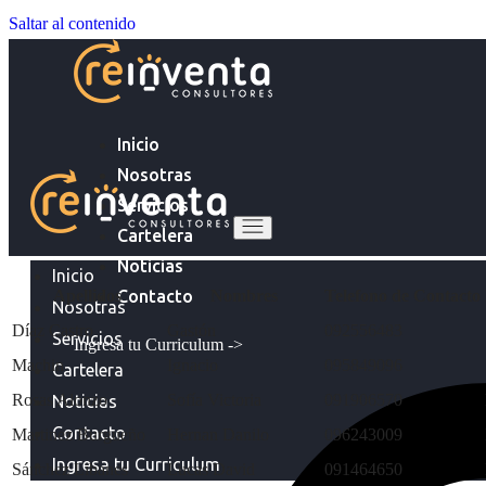
Saltar al contenido
Inicio
Nosotras
Servicios
Cartelera
Noticias
Inicio
Apellidos
Contacto
Nombres
Telefono de Contacto
Nosotras
Díaz Castro
Gastón
092556483
Servicios
Ingresa tu Curriculum ->
Machin
Ignacio
095849096
Cartelera
Rosas Alonzo
Sofía Victoria
091906570
Noticias
Contacto
Martinez Burgueño
Hernan Danilo
096243009
Ingresa tu Curriculum
Sánchez Libanes
Lucas David
091464650