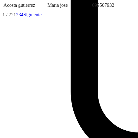
Acosta gutierrez
Maria jose
099507932
1 / 72
1
2
3
4
Siguiente