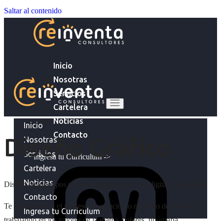
Saltar al contenido
Inicio
Nosotras
Servicios
Cartelera
Noticias
Inicio
Contacto
Diseño Gráfico
Nosotras
Servicios
Ingresa tu Curriculum ->
Cartelera
Noticias
Diseño de logotipos y piezas gráficas para uso digital o papelería.
Contacto
Te ayudamos en el proceso de creación o rediseño de tu marca,
Ingresa tu Curriculum
trabajando en los valores de la marca, colores, tipografía,