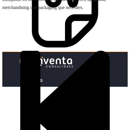
merchandising o el packaging que necesites.
Inicio
Nosotras
Servicios
Cartelera
Noticias
Contacto