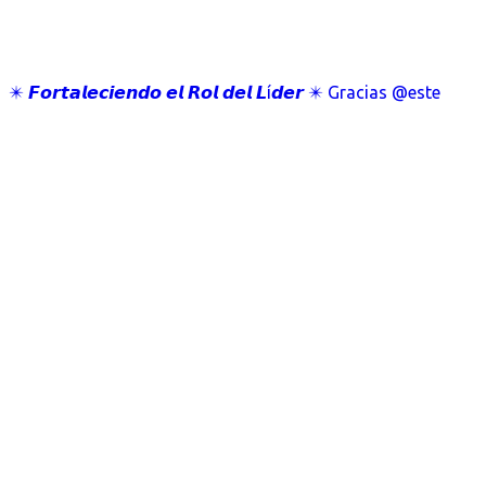
✴️ 𝙁𝙤𝙧𝙩𝙖𝙡𝙚𝙘𝙞𝙚𝙣𝙙𝙤 𝙚𝙡 𝙍𝙤𝙡 𝙙𝙚𝙡 𝙇í𝙙𝙚𝙧 ✴️ Gracias @este