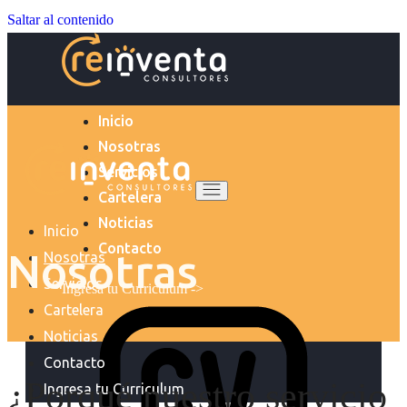
Saltar al contenido
Inicio
Nosotras
Servicios
Cartelera
Noticias
Inicio
Contacto
Nosotras
Nosotras
Servicios
Ingresa tu Curriculum ->
Cartelera
Noticias
Contacto
¿Porqué nuestro servicio
Ingresa tu Curriculum