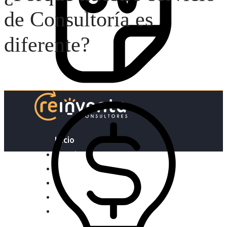
de Consultoría es
diferente?
Inicio
Nosotras
Servicios
Cartelera
Noticias
Contacto