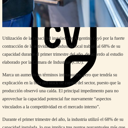
Ingresa tu Curriculum ->
Utilización de la capacidad instalada de Argentina cayó por la fuerte
contracción de la actividad.La industria local trabajó al 68% de su
capacidad durante el primer trimestre del año, de acuerdo al estudio
elaborado por la Cámara de Industrias (CIU).
Marca un aumento en términos interanuales, pero que tendría su
explicación en la baja del stock de capital del sector, puesto que la
producción observó una caída. El principal impedimento para no
aprovechar la capacidad potencial fue nuevamente “aspectos
vinculados a la competitividad en el mercado interno”.
Durante el primer trimestre del año, la industria utilizó el 68% de su
capacidad instalada, lo que implica tres puntos porcentuales más que