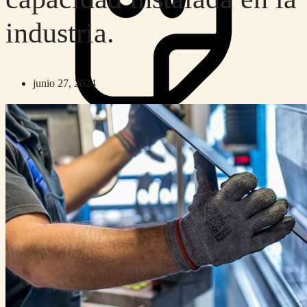
industria.
junio 27, 2024
Inicio
Nosotras
Servicios
Cartelera
Noticias
Contacto