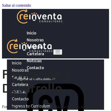
Saltar al contenido
Inicio
Nosotras
Servicios
Cartelera
Noticias
Inicio
Contacto
Formación y
Nosotras
Servicios
Ingresa tu Curriculum ->
Desarrollo
Cartelera
Noticias
Contacto
Ingresa tu Curriculum
Fomentamos el desarrollo y capacitación en áreas, fomentando y