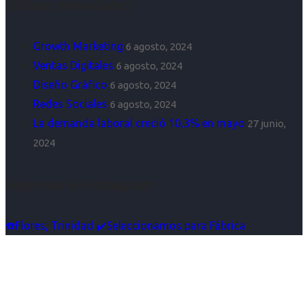
Últimas Novedades
Growth Marketing
6 agosto, 2024
Ventas Digitales
6 agosto, 2024
Diseño Gráfico
6 agosto, 2024
Redes Sociales
6 agosto, 2024
La demanda laboral creció 10,3% en mayo
27 junio,
2024
Síguenos en Instagram
☎️Flores, Trinidad ✔️Seleccionamos para Fábrica