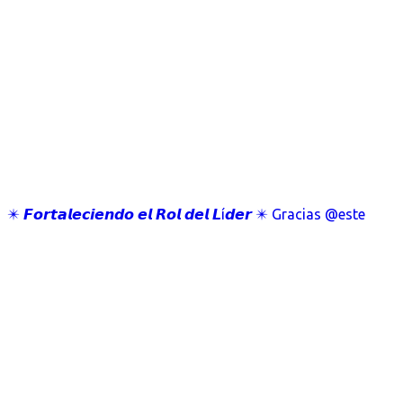
✴️ 𝙁𝙤𝙧𝙩𝙖𝙡𝙚𝙘𝙞𝙚𝙣𝙙𝙤 𝙚𝙡 𝙍𝙤𝙡 𝙙𝙚𝙡 𝙇í𝙙𝙚𝙧 ✴️ Gracias @este