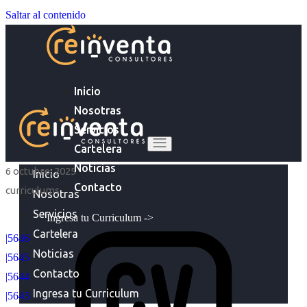
Saltar al contenido
Inicio
Nosotras
Servicios
Cartelera
Noticias
6 octubre, 2025
Inicio
Contacto
curriculums
Nosotras
Servicios
Ingresa tu Curriculum ->
Cartelera
|5646
Noticias
|5645
Contacto
|5644
Ingresa tu Curriculum
|5643