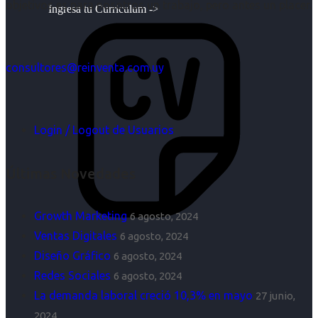
objetivos es para nosotros un trabajo, pero antes un placer.
Ingresa tu Curriculum ->
consultores@reinventa.com.uy
Login / Logout de Usuarios
Últimas Novedades
Growth Marketing
6 agosto, 2024
Ventas Digitales
6 agosto, 2024
Diseño Gráfico
6 agosto, 2024
Redes Sociales
6 agosto, 2024
La demanda laboral creció 10,3% en mayo
27 junio,
2024