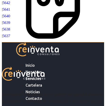
|5642
|5641
|5640
|5639
|5638
|5637
Inicio
Nosotras
Servicios
Cartelera
Noticias
Acompañar a empresas en su gestión de capital humano y
Contacto
acompañar a personas en la búsqueda y encuentro de sus