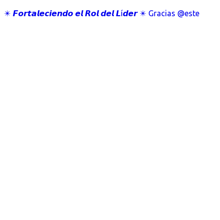
✴️ 𝙁𝙤𝙧𝙩𝙖𝙡𝙚𝙘𝙞𝙚𝙣𝙙𝙤 𝙚𝙡 𝙍𝙤𝙡 𝙙𝙚𝙡 𝙇í𝙙𝙚𝙧 ✴️ Gracias @este