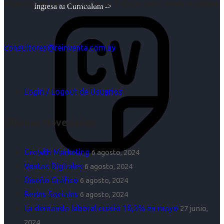
objetivos es para nosotros un trabajo, pero antes un placer.
Ingresa tu Curriculum ->
consultores@reinventa.com.uy
Login / Logout de Usuarios
Últimas Novedades
Growth Marketing
6 agosto, 2024
Ventas Digitales
6 agosto, 2024
Diseño Gráfico
6 agosto, 2024
Redes Sociales
6 agosto, 2024
La demanda laboral creció 10,3% en mayo
27 junio,
2024