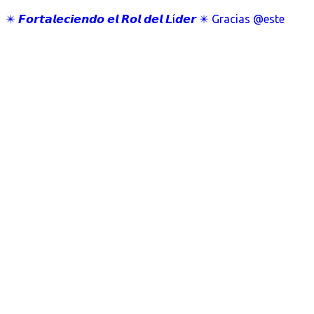
✴️ 𝙁𝙤𝙧𝙩𝙖𝙡𝙚𝙘𝙞𝙚𝙣𝙙𝙤 𝙚𝙡 𝙍𝙤𝙡 𝙙𝙚𝙡 𝙇í𝙙𝙚𝙧 ✴️ Gracias @este