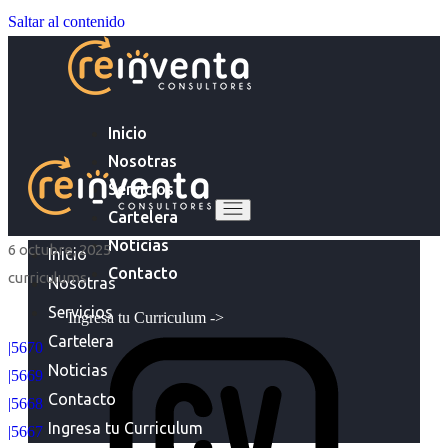
Saltar al contenido
Inicio
Nosotras
Servicios
Cartelera
Noticias
6 octubre, 2025
Inicio
Contacto
curriculums
Nosotras
Servicios
Ingresa tu Curriculum ->
Cartelera
|5670
Noticias
|5669
Contacto
|5668
Ingresa tu Curriculum
|5667