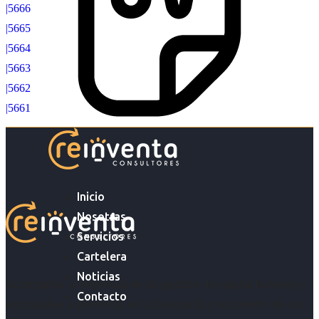
|5666
|5665
|5664
|5663
|5662
|5661
Inicio
Nosotras
Servicios
Cartelera
Noticias
Acompañar a empresas en su gestión de capital humano y
Contacto
acompañar a personas en la búsqueda y encuentro de sus