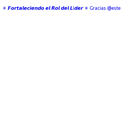
✴️ 𝙁𝙤𝙧𝙩𝙖𝙡𝙚𝙘𝙞𝙚𝙣𝙙𝙤 𝙚𝙡 𝙍𝙤𝙡 𝙙𝙚𝙡 𝙇í𝙙𝙚𝙧 ✴️ Gracias @este