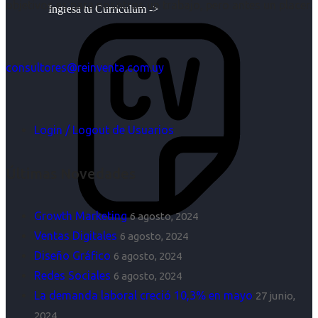
objetivos es para nosotros un trabajo, pero antes un placer.
Ingresa tu Curriculum ->
consultores@reinventa.com.uy
Login / Logout de Usuarios
Últimas Novedades
Growth Marketing
6 agosto, 2024
Ventas Digitales
6 agosto, 2024
Diseño Gráfico
6 agosto, 2024
Redes Sociales
6 agosto, 2024
La demanda laboral creció 10,3% en mayo
27 junio,
2024