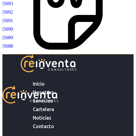
|5693
|5692
|5691
|5690
|5689
|5688
Inicio
Nosotras
Servicios
Cartelera
Noticias
Acompañar a empresas en su gestión de capital humano y
Contacto
acompañar a personas en la búsqueda y encuentro de sus