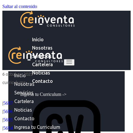
Saltar al contenido
Inicio
Nosotras
Servicios
Cartelera
Noticias
6 octubre, 2025
Inicio
Contacto
curriculums
Nosotras
Servicios
Ingresa tu Curriculum ->
Cartelera
|5697
Noticias
|5696
Contacto
|5695
Ingresa tu Curriculum
|5694