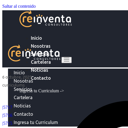
Saltar al contenido
Inicio
Nosotras
Servicios
Cartelera
Noticias
Inicio
6 octubre, 2025
Contacto
Nosotras
curriculums
Servicios
Ingresa tu Curriculum ->
Cartelera
Noticias
|5717
Contacto
|5716
Ingresa tu Curriculum
|5715