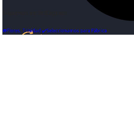
Síguenos en Instagram
☎️Flores, Trinidad ✔️Seleccionamos para Fábrica
Inicio
Nosotras
Servicios
Cartelera
Noticias
Contacto
Ingresa tu Curriculum ->