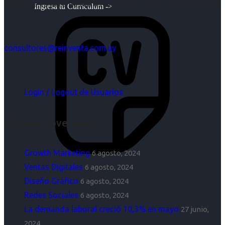
objetivos es para nosotros un trabajo, pero antes un placer.
Ingresa tu Curriculum ->
consultores@reinventa.com.uy
Login / Logout de Usuarios
Últimas Novedades
Growth Marketing
6 agosto, 2024
Ventas Digitales
6 agosto, 2024
Diseño Gráfico
6 agosto, 2024
Redes Sociales
6 agosto, 2024
La demanda laboral creció 10,3% en mayo
27 junio,
2024