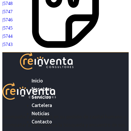
|5748
|5747
|5746
|5745
|5744
|5743
Inicio
Nosotras
Servicios
Cartelera
Noticias
Acompañar a empresas en su gestión de capital humano y
Contacto
acompañar a personas en la búsqueda y encuentro de sus