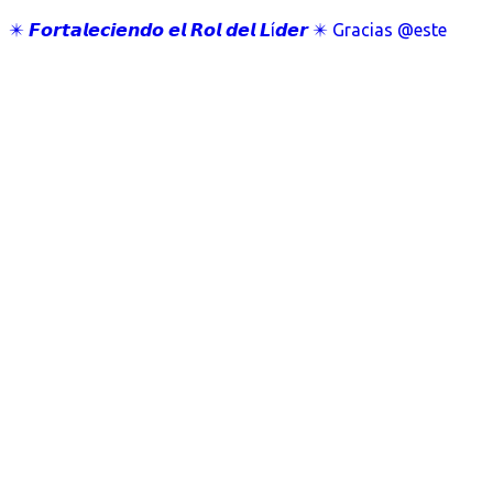
✴️ 𝙁𝙤𝙧𝙩𝙖𝙡𝙚𝙘𝙞𝙚𝙣𝙙𝙤 𝙚𝙡 𝙍𝙤𝙡 𝙙𝙚𝙡 𝙇í𝙙𝙚𝙧 ✴️ Gracias @este