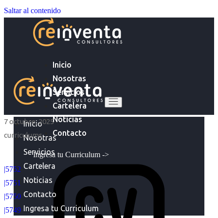
Saltar al contenido
Inicio
Nosotras
Servicios
Cartelera
Noticias
7 octubre, 2025
Inicio
Contacto
curriculums
Nosotras
Servicios
Ingresa tu Curriculum ->
Cartelera
|5752
Noticias
|5751
Contacto
|5750
Ingresa tu Curriculum
|5749