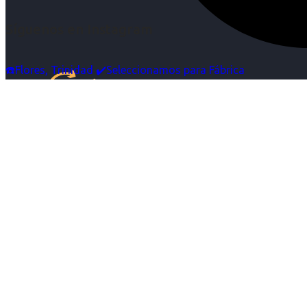
Síguenos en Instagram
☎️Flores, Trinidad ✔️Seleccionamos para Fábrica
Inicio
Nosotras
Servicios
Cartelera
Noticias
Contacto
Ingresa tu Curriculum ->