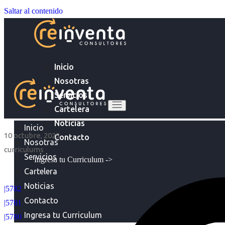
Saltar al contenido
Inicio
Nosotras
Servicios
Cartelera
Noticias
Inicio
10 octubre, 2025
Contacto
Nosotras
curriculums
Servicios
Ingresa tu Curriculum ->
Cartelera
Noticias
|5782
Contacto
|5781
Ingresa tu Curriculum
|5780