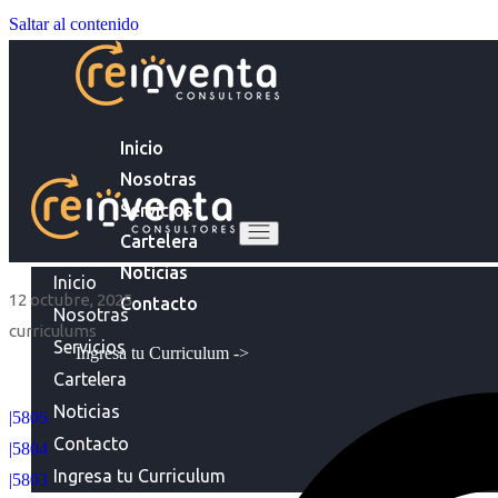
Saltar al contenido
Inicio
Nosotras
Servicios
Cartelera
Noticias
Inicio
12 octubre, 2025
Contacto
Nosotras
curriculums
Servicios
Ingresa tu Curriculum ->
Cartelera
Noticias
|5805
Contacto
|5804
Ingresa tu Curriculum
|5803