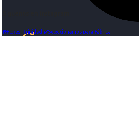
Síguenos en Instagram
☎️Flores, Trinidad ✔️Seleccionamos para Fábrica
Inicio
Nosotras
Servicios
Cartelera
Noticias
Contacto
Ingresa tu Curriculum ->