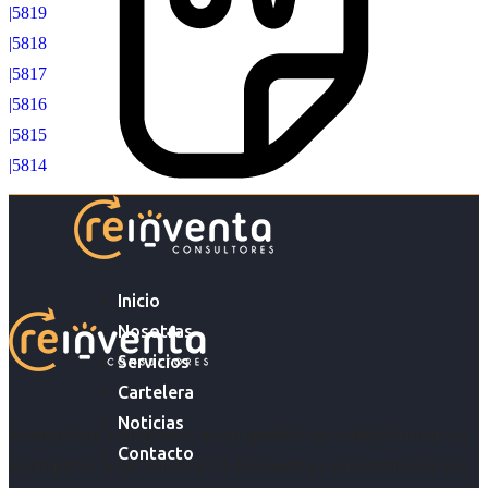
|5819
|5818
|5817
|5816
|5815
|5814
Inicio
Nosotras
Servicios
Cartelera
Noticias
Acompañar a empresas en su gestión de capital humano y
Contacto
acompañar a personas en la búsqueda y encuentro de sus