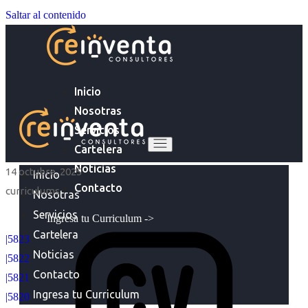
Saltar al contenido
Inicio
Nosotras
Servicios
Cartelera
Noticias
14 octubre, 2025
Inicio
Contacto
curriculums
Nosotras
Servicios
Ingresa tu Curriculum ->
Cartelera
|5823
Noticias
|5822
Contacto
|5821
Ingresa tu Curriculum
|5820