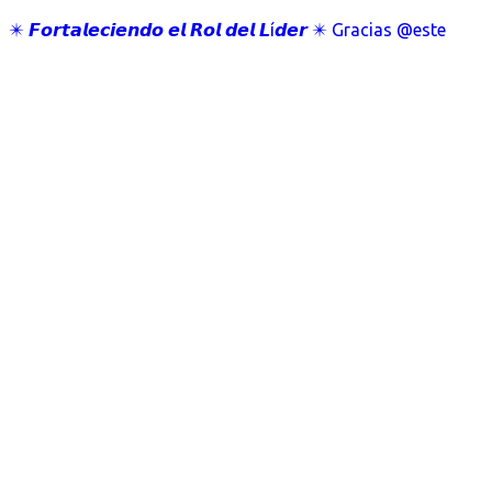
✴️ 𝙁𝙤𝙧𝙩𝙖𝙡𝙚𝙘𝙞𝙚𝙣𝙙𝙤 𝙚𝙡 𝙍𝙤𝙡 𝙙𝙚𝙡 𝙇í𝙙𝙚𝙧 ✴️ Gracias @este