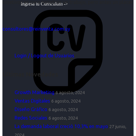
objetivos es para nosotros un trabajo, pero antes un placer.
Ingresa tu Curriculum ->
consultores@reinventa.com.uy
Login / Logout de Usuarios
Últimas Novedades
Growth Marketing
6 agosto, 2024
Ventas Digitales
6 agosto, 2024
Diseño Gráfico
6 agosto, 2024
Redes Sociales
6 agosto, 2024
La demanda laboral creció 10,3% en mayo
27 junio,
2024