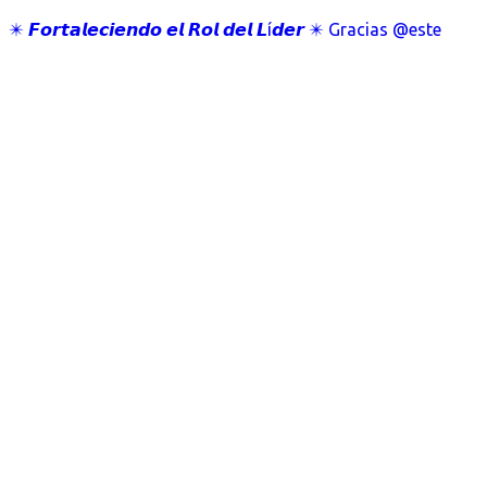
✴️ 𝙁𝙤𝙧𝙩𝙖𝙡𝙚𝙘𝙞𝙚𝙣𝙙𝙤 𝙚𝙡 𝙍𝙤𝙡 𝙙𝙚𝙡 𝙇í𝙙𝙚𝙧 ✴️ Gracias @este