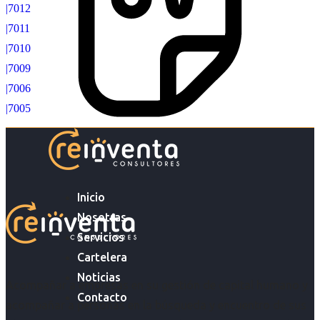
|7012
|7011
|7010
|7009
|7006
|7005
Inicio
Nosotras
Servicios
Cartelera
Noticias
Acompañar a empresas en su gestión de capital humano y
Contacto
acompañar a personas en la búsqueda y encuentro de sus