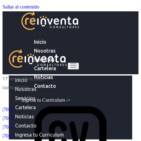
Saltar al contenido
Inicio
Nosotras
Servicios
Cartelera
Noticias
17 noviembre, 2025
Inicio
Contacto
curriculums
Nosotras
Servicios
Ingresa tu Curriculum ->
Cartelera
|7016
Noticias
|7015
Contacto
|7014
Ingresa tu Curriculum
|7013