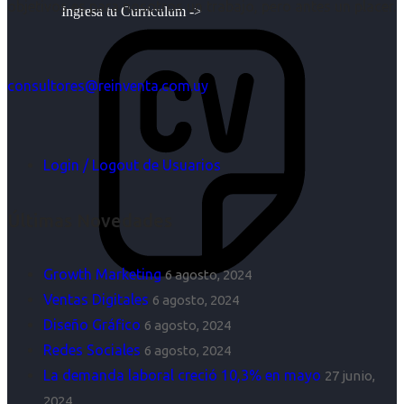
objetivos es para nosotros un trabajo, pero antes un placer.
Ingresa tu Curriculum ->
consultores@reinventa.com.uy
Login / Logout de Usuarios
Últimas Novedades
Growth Marketing
6 agosto, 2024
Ventas Digitales
6 agosto, 2024
Diseño Gráfico
6 agosto, 2024
Redes Sociales
6 agosto, 2024
La demanda laboral creció 10,3% en mayo
27 junio,
2024