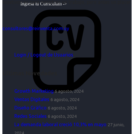
objetivos es para nosotros un trabajo, pero antes un placer.
Ingresa tu Curriculum ->
consultores@reinventa.com.uy
Login / Logout de Usuarios
Últimas Novedades
Growth Marketing
6 agosto, 2024
Ventas Digitales
6 agosto, 2024
Diseño Gráfico
6 agosto, 2024
Redes Sociales
6 agosto, 2024
La demanda laboral creció 10,3% en mayo
27 junio,
2024