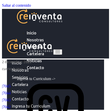
Saltar al contenido
Inicio
Nosotras
Servicios
Cartelera
Noticias
2 diciembre, 2025
Inicio
Contacto
curriculums
Nosotras
Servicios
Ingresa tu Curriculum ->
Cartelera
|7045
Noticias
|7044
Contacto
|7043
Ingresa tu Curriculum
|7042