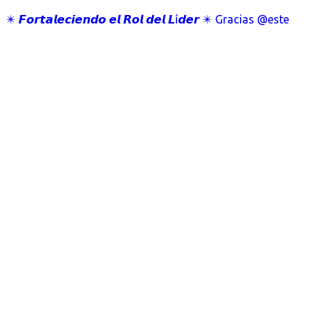
✴️ 𝙁𝙤𝙧𝙩𝙖𝙡𝙚𝙘𝙞𝙚𝙣𝙙𝙤 𝙚𝙡 𝙍𝙤𝙡 𝙙𝙚𝙡 𝙇í𝙙𝙚𝙧 ✴️ Gracias @este