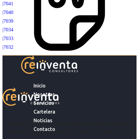
|7041
|7040
|7039
|7034
|7033
|7032
Inicio
Nosotras
Servicios
Cartelera
Noticias
Acompañar a empresas en su gestión de capital humano y
Contacto
acompañar a personas en la búsqueda y encuentro de sus