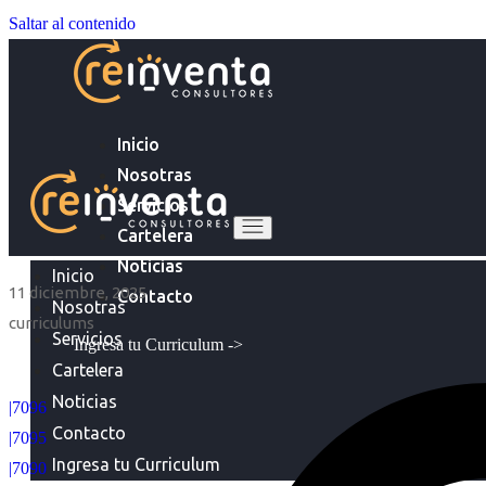
Saltar al contenido
Inicio
Nosotras
Servicios
Cartelera
Noticias
Inicio
11 diciembre, 2025
Contacto
Nosotras
curriculums
Servicios
Ingresa tu Curriculum ->
Cartelera
Noticias
|7096
Contacto
|7095
Ingresa tu Curriculum
|7090