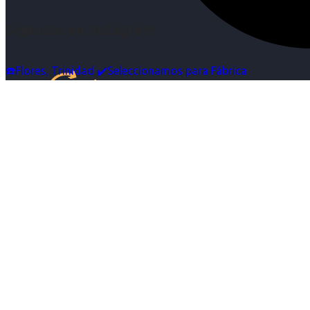
Síguenos en Instagram
☎️Flores, Trinidad ✔️Seleccionamos para Fábrica
Inicio
Nosotras
Servicios
Cartelera
Noticias
Contacto
Ingresa tu Curriculum ->