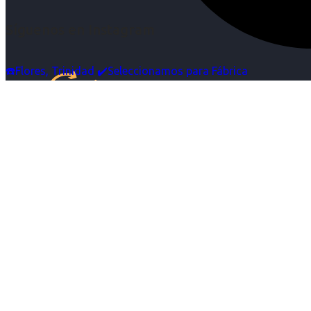
Síguenos en Instagram
☎️Flores, Trinidad ✔️Seleccionamos para Fábrica
Inicio
Nosotras
Servicios
Cartelera
Noticias
Contacto
Ingresa tu Curriculum ->