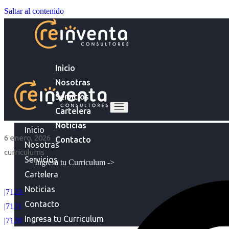
Saltar al contenido
Inicio
Nosotras
Servicios
Cartelera
Noticias
Inicio
6 enero, 2026
Contacto
Nosotras
curriculums
Servicios
Ingresa tu Curriculum ->
Cartelera
Noticias
|7122
Contacto
|7121
Ingresa tu Curriculum
|7120