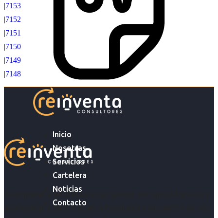
|7153
|7152
|7151
|7150
|7149
|7148
Inicio
Nosotras
Servicios
Cartelera
Noticias
Acompañar a empresas en su gestión de capital humano y
Contacto
acompañar a personas en la búsqueda y encuentro de sus