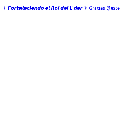
✴️ 𝙁𝙤𝙧𝙩𝙖𝙡𝙚𝙘𝙞𝙚𝙣𝙙𝙤 𝙚𝙡 𝙍𝙤𝙡 𝙙𝙚𝙡 𝙇í𝙙𝙚𝙧 ✴️ Gracias @este