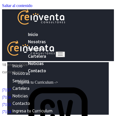
Saltar al contenido
Inicio
Nosotras
Servicios
Cartelera
Noticias
18 enero, 2026
Inicio
Contacto
curriculums
Nosotras
Servicios
Ingresa tu Curriculum ->
Cartelera
|7157
Noticias
|7156
Contacto
|7155
Ingresa tu Curriculum
|7154