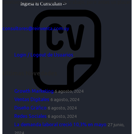
objetivos es para nosotros un trabajo, pero antes un placer.
Ingresa tu Curriculum ->
consultores@reinventa.com.uy
Login / Logout de Usuarios
Últimas Novedades
Growth Marketing
6 agosto, 2024
Ventas Digitales
6 agosto, 2024
Diseño Gráfico
6 agosto, 2024
Redes Sociales
6 agosto, 2024
La demanda laboral creció 10,3% en mayo
27 junio,
2024