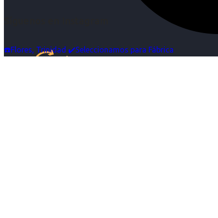
Síguenos en Instagram
☎️Flores, Trinidad ✔️Seleccionamos para Fábrica
Inicio
Nosotras
Servicios
Cartelera
Noticias
Contacto
Ingresa tu Curriculum ->