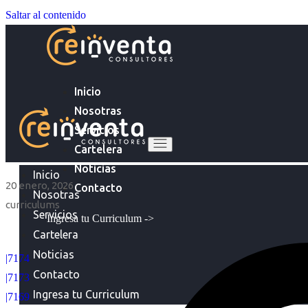
Saltar al contenido
Inicio
Nosotras
Servicios
Cartelera
Noticias
Inicio
20 enero, 2026
Contacto
Nosotras
curriculums
Servicios
Ingresa tu Curriculum ->
Cartelera
Noticias
|7174
Contacto
|7173
Ingresa tu Curriculum
|7169