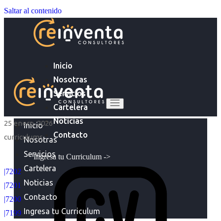
Saltar al contenido
Inicio
Nosotras
Servicios
Cartelera
Noticias
25 enero, 2026
Inicio
Contacto
curriculums
Nosotras
Servicios
Ingresa tu Curriculum ->
Cartelera
|7202
Noticias
|7201
Contacto
|7200
Ingresa tu Curriculum
|7199