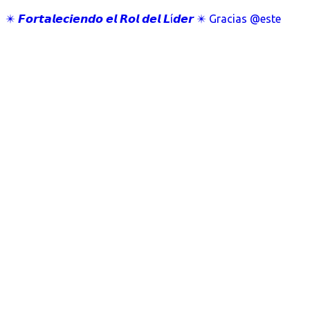
✴️ 𝙁𝙤𝙧𝙩𝙖𝙡𝙚𝙘𝙞𝙚𝙣𝙙𝙤 𝙚𝙡 𝙍𝙤𝙡 𝙙𝙚𝙡 𝙇í𝙙𝙚𝙧 ✴️ Gracias @este