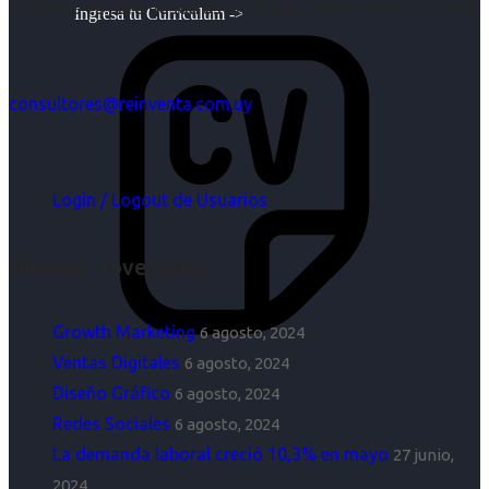
objetivos es para nosotros un trabajo, pero antes un placer.
Ingresa tu Curriculum ->
consultores@reinventa.com.uy
Login / Logout de Usuarios
Últimas Novedades
Growth Marketing
6 agosto, 2024
Ventas Digitales
6 agosto, 2024
Diseño Gráfico
6 agosto, 2024
Redes Sociales
6 agosto, 2024
La demanda laboral creció 10,3% en mayo
27 junio,
2024