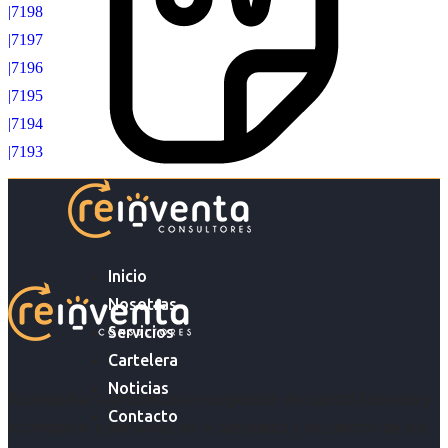
|7198
|7197
|7196
|7195
|7194
|7193
Inicio
Nosotras
Servicios
Cartelera
Noticias
Acompañar a empresas en su gestión de capital humano y
Contacto
acompañar a personas en la búsqueda y encuentro de sus