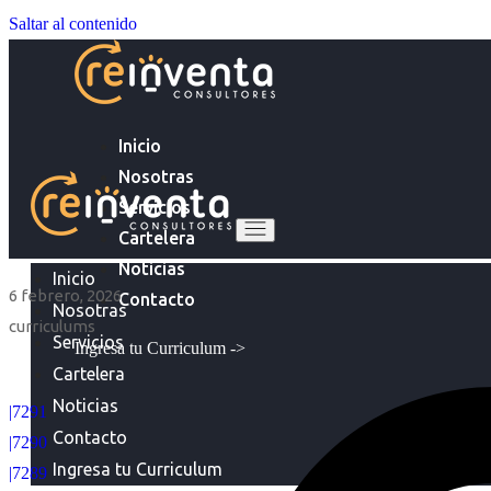
Saltar al contenido
Inicio
Nosotras
Servicios
Cartelera
Noticias
Inicio
6 febrero, 2026
Contacto
Nosotras
curriculums
Servicios
Ingresa tu Curriculum ->
Cartelera
Noticias
|7291
Contacto
|7290
Ingresa tu Curriculum
|7289