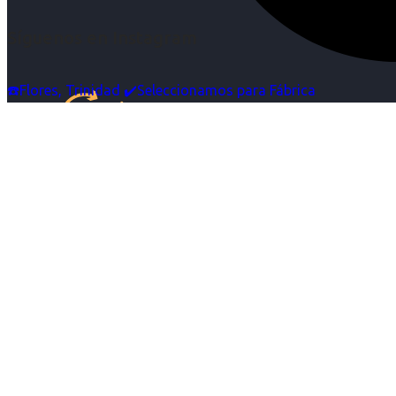
Síguenos en Instagram
☎️Flores, Trinidad ✔️Seleccionamos para Fábrica
Inicio
Nosotras
Servicios
Cartelera
Noticias
Contacto
Ingresa tu Curriculum ->