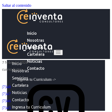
Saltar al contenido
Inicio
Nosotras
Servicios
Cartelera
Noticias
7 febrero, 2026
Inicio
Contacto
curriculums
Nosotras
Servicios
Ingresa tu Curriculum ->
Cartelera
|7348
Noticias
|7347
Contacto
|7346
Ingresa tu Curriculum
|7345