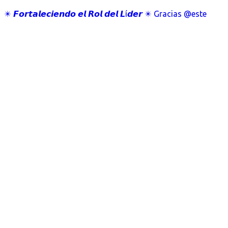
✴️ 𝙁𝙤𝙧𝙩𝙖𝙡𝙚𝙘𝙞𝙚𝙣𝙙𝙤 𝙚𝙡 𝙍𝙤𝙡 𝙙𝙚𝙡 𝙇í𝙙𝙚𝙧 ✴️ Gracias @este