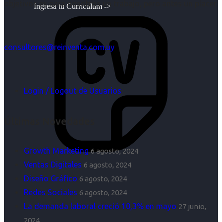
objetivos es para nosotros un trabajo, pero antes un placer.
Ingresa tu Curriculum ->
consultores@reinventa.com.uy
Login / Logout de Usuarios
Últimas Novedades
Growth Marketing
6 agosto, 2024
Ventas Digitales
6 agosto, 2024
Diseño Gráfico
6 agosto, 2024
Redes Sociales
6 agosto, 2024
La demanda laboral creció 10,3% en mayo
27 junio,
2024