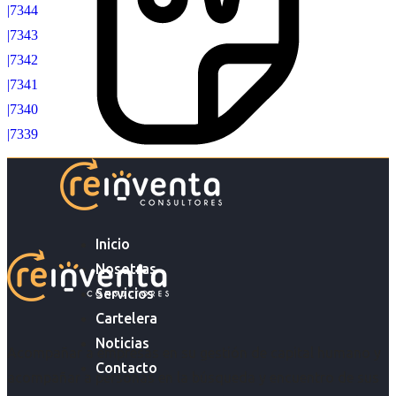
|7344
|7343
|7342
|7341
|7340
|7339
Inicio
Nosotras
Servicios
Cartelera
Noticias
Acompañar a empresas en su gestión de capital humano y
Contacto
acompañar a personas en la búsqueda y encuentro de sus