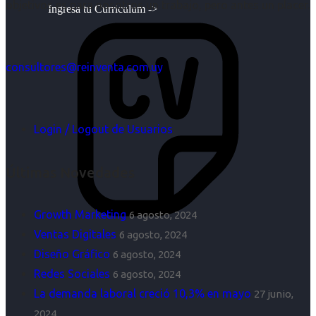
objetivos es para nosotros un trabajo, pero antes un placer.
Ingresa tu Curriculum ->
consultores@reinventa.com.uy
Login / Logout de Usuarios
Últimas Novedades
Growth Marketing
6 agosto, 2024
Ventas Digitales
6 agosto, 2024
Diseño Gráfico
6 agosto, 2024
Redes Sociales
6 agosto, 2024
La demanda laboral creció 10,3% en mayo
27 junio,
2024