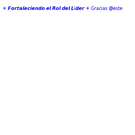
✴️ 𝙁𝙤𝙧𝙩𝙖𝙡𝙚𝙘𝙞𝙚𝙣𝙙𝙤 𝙚𝙡 𝙍𝙤𝙡 𝙙𝙚𝙡 𝙇í𝙙𝙚𝙧 ✴️ Gracias @este