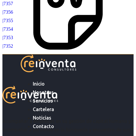
|7357
|7356
|7355
|7354
|7353
|7352
Inicio
Nosotras
Servicios
Cartelera
Noticias
Acompañar a empresas en su gestión de capital humano y
Contacto
acompañar a personas en la búsqueda y encuentro de sus