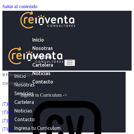
Saltar al contenido
Inicio
Nosotras
Servicios
Cartelera
Noticias
8 febrero, 2026
Inicio
Contacto
curriculums
Nosotras
Servicios
Ingresa tu Curriculum ->
Cartelera
|7361
Noticias
|7360
Contacto
|7359
Ingresa tu Curriculum
|7358