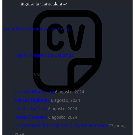
objetivos es para nosotros un trabajo, pero antes un placer.
Ingresa tu Curriculum ->
consultores@reinventa.com.uy
Login / Logout de Usuarios
Últimas Novedades
Growth Marketing
6 agosto, 2024
Ventas Digitales
6 agosto, 2024
Diseño Gráfico
6 agosto, 2024
Redes Sociales
6 agosto, 2024
La demanda laboral creció 10,3% en mayo
27 junio,
2024