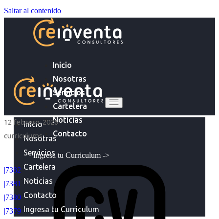
Saltar al contenido
Inicio
Nosotras
Servicios
Cartelera
Noticias
12 febrero, 2026
Inicio
Contacto
curriculums
Nosotras
Servicios
Ingresa tu Curriculum ->
Cartelera
|7382
Noticias
|7381
Contacto
|7380
Ingresa tu Curriculum
|7379