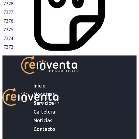
|7378
|7377
|7376
|7375
|7374
|7373
Inicio
Nosotras
Servicios
Cartelera
Noticias
Acompañar a empresas en su gestión de capital humano y
Contacto
acompañar a personas en la búsqueda y encuentro de sus