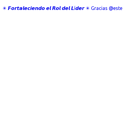
✴️ 𝙁𝙤𝙧𝙩𝙖𝙡𝙚𝙘𝙞𝙚𝙣𝙙𝙤 𝙚𝙡 𝙍𝙤𝙡 𝙙𝙚𝙡 𝙇í𝙙𝙚𝙧 ✴️ Gracias @este