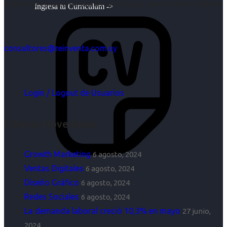
objetivos es para nosotros un trabajo, pero antes un placer.
Ingresa tu Curriculum ->
consultores@reinventa.com.uy
Login / Logout de Usuarios
Últimas Novedades
Growth Marketing
6 agosto, 2024
Ventas Digitales
6 agosto, 2024
Diseño Gráfico
6 agosto, 2024
Redes Sociales
6 agosto, 2024
La demanda laboral creció 10,3% en mayo
27 junio,
2024