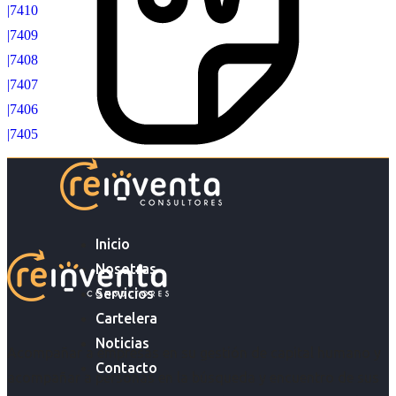
|7410
|7409
|7408
|7407
|7406
|7405
Inicio
Nosotras
Servicios
Cartelera
Noticias
Acompañar a empresas en su gestión de capital humano y
Contacto
acompañar a personas en la búsqueda y encuentro de sus