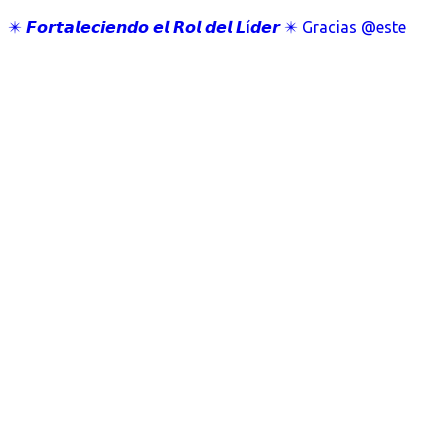
✴️ 𝙁𝙤𝙧𝙩𝙖𝙡𝙚𝙘𝙞𝙚𝙣𝙙𝙤 𝙚𝙡 𝙍𝙤𝙡 𝙙𝙚𝙡 𝙇í𝙙𝙚𝙧 ✴️ Gracias @este