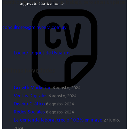
objetivos es para nosotros un trabajo, pero antes un placer.
Ingresa tu Curriculum ->
consultores@reinventa.com.uy
Login / Logout de Usuarios
Últimas Novedades
Growth Marketing
6 agosto, 2024
Ventas Digitales
6 agosto, 2024
Diseño Gráfico
6 agosto, 2024
Redes Sociales
6 agosto, 2024
La demanda laboral creció 10,3% en mayo
27 junio,
2024