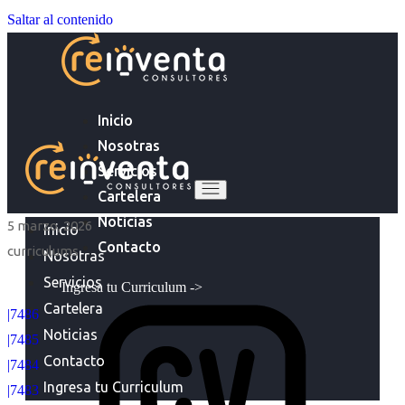
Saltar al contenido
Inicio
Nosotras
Servicios
Cartelera
Noticias
5 marzo, 2026
Inicio
Contacto
curriculums
Nosotras
Servicios
Ingresa tu Curriculum ->
Cartelera
|7486
Noticias
|7485
Contacto
|7484
Ingresa tu Curriculum
|7483