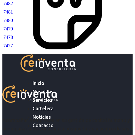
|7482
|7481
|7480
|7479
|7478
|7477
Inicio
Nosotras
Servicios
Cartelera
Noticias
Acompañar a empresas en su gestión de capital humano y
Contacto
acompañar a personas en la búsqueda y encuentro de sus