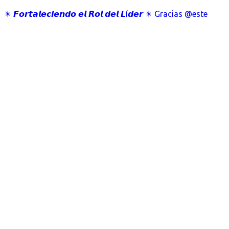
✴️ 𝙁𝙤𝙧𝙩𝙖𝙡𝙚𝙘𝙞𝙚𝙣𝙙𝙤 𝙚𝙡 𝙍𝙤𝙡 𝙙𝙚𝙡 𝙇í𝙙𝙚𝙧 ✴️ Gracias @este