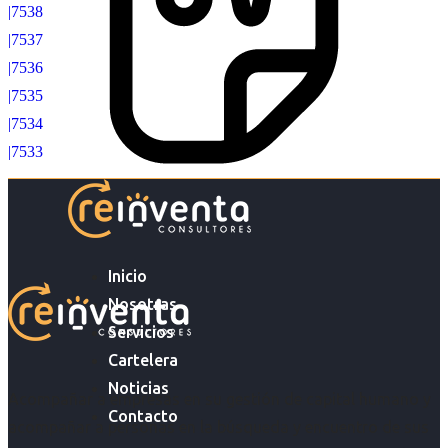
|7538
|7537
|7536
|7535
|7534
|7533
Inicio
Nosotras
Servicios
Cartelera
Noticias
Acompañar a empresas en su gestión de capital humano y
Contacto
acompañar a personas en la búsqueda y encuentro de sus