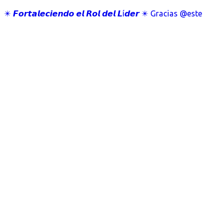
✴️ 𝙁𝙤𝙧𝙩𝙖𝙡𝙚𝙘𝙞𝙚𝙣𝙙𝙤 𝙚𝙡 𝙍𝙤𝙡 𝙙𝙚𝙡 𝙇í𝙙𝙚𝙧 ✴️ Gracias @este