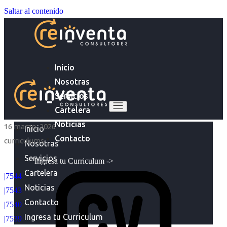
Saltar al contenido
Inicio
Nosotras
Servicios
Cartelera
Noticias
16 marzo, 2026
Inicio
Contacto
curriculums
Nosotras
Servicios
Ingresa tu Curriculum ->
Cartelera
|7544
Noticias
|7543
Contacto
|7540
Ingresa tu Curriculum
|7539