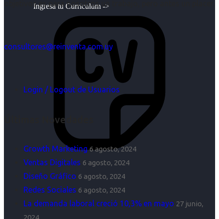
objetivos es para nosotros un trabajo, pero antes un placer.
Ingresa tu Curriculum ->
consultores@reinventa.com.uy
Login / Logout de Usuarios
Últimas Novedades
Growth Marketing
6 agosto, 2024
Ventas Digitales
6 agosto, 2024
Diseño Gráfico
6 agosto, 2024
Redes Sociales
6 agosto, 2024
La demanda laboral creció 10,3% en mayo
27 junio,
2024