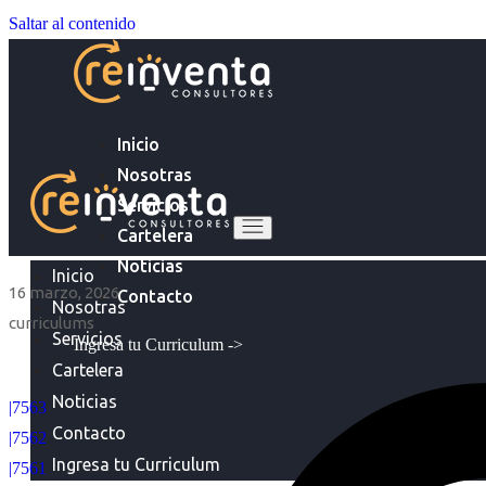
Saltar al contenido
Inicio
Nosotras
Servicios
Cartelera
Noticias
Inicio
16 marzo, 2026
Contacto
Nosotras
curriculums
Servicios
Ingresa tu Curriculum ->
Cartelera
Noticias
|7563
Contacto
|7562
Ingresa tu Curriculum
|7561