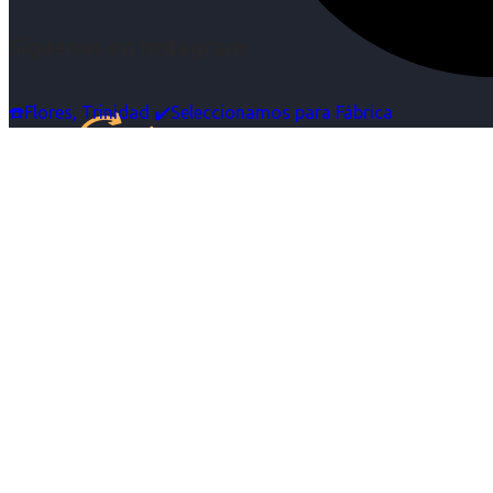
Síguenos en Instagram
☎️Flores, Trinidad ✔️Seleccionamos para Fábrica
Inicio
Nosotras
Servicios
Cartelera
Noticias
Contacto
Ingresa tu Curriculum ->