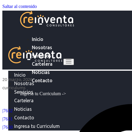
Saltar al contenido
Inicio
Nosotras
Servicios
Cartelera
Noticias
Inicio
20 marzo, 2026
Contacto
Nosotras
curriculums
Servicios
Ingresa tu Curriculum ->
Cartelera
Noticias
|7632
Contacto
|7631
Ingresa tu Curriculum
|7630