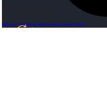
Síguenos en Instagram
☎️Flores, Trinidad ✔️Seleccionamos para Fábrica
Inicio
Nosotras
Servicios
Cartelera
Noticias
Contacto
Ingresa tu Curriculum ->