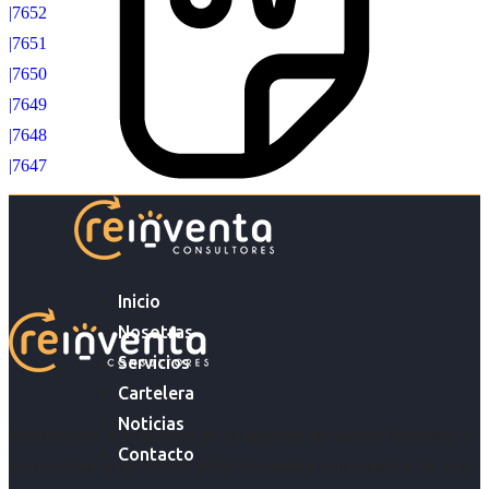
|7652
|7651
|7650
|7649
|7648
|7647
Inicio
Nosotras
Servicios
Cartelera
Noticias
Acompañar a empresas en su gestión de capital humano y
Contacto
acompañar a personas en la búsqueda y encuentro de sus