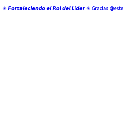
✴️ 𝙁𝙤𝙧𝙩𝙖𝙡𝙚𝙘𝙞𝙚𝙣𝙙𝙤 𝙚𝙡 𝙍𝙤𝙡 𝙙𝙚𝙡 𝙇í𝙙𝙚𝙧 ✴️ Gracias @este