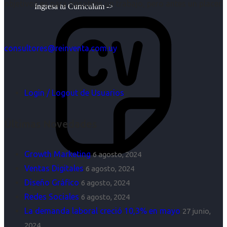
objetivos es para nosotros un trabajo, pero antes un placer.
Ingresa tu Curriculum ->
consultores@reinventa.com.uy
Login / Logout de Usuarios
Últimas Novedades
Growth Marketing
6 agosto, 2024
Ventas Digitales
6 agosto, 2024
Diseño Gráfico
6 agosto, 2024
Redes Sociales
6 agosto, 2024
La demanda laboral creció 10,3% en mayo
27 junio,
2024