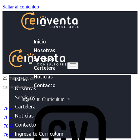
Saltar al contenido
Inicio
Nosotras
Servicios
Cartelera
Noticias
25 marzo, 2026
Inicio
Contacto
curriculums
Nosotras
Servicios
Ingresa tu Curriculum ->
Cartelera
|7656
Noticias
|7655
Contacto
|7654
Ingresa tu Curriculum
|7653