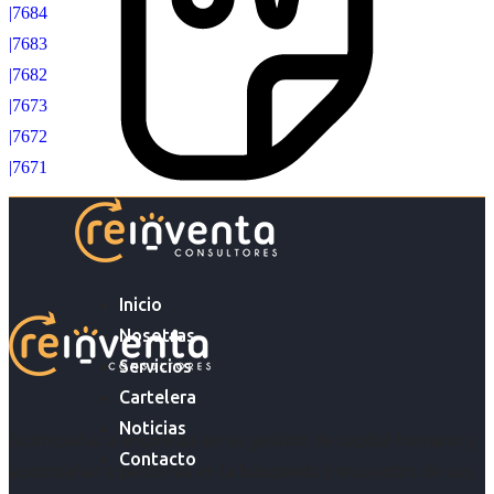
|7684
|7683
|7682
|7673
|7672
|7671
Inicio
Nosotras
Servicios
Cartelera
Noticias
Acompañar a empresas en su gestión de capital humano y
Contacto
acompañar a personas en la búsqueda y encuentro de sus