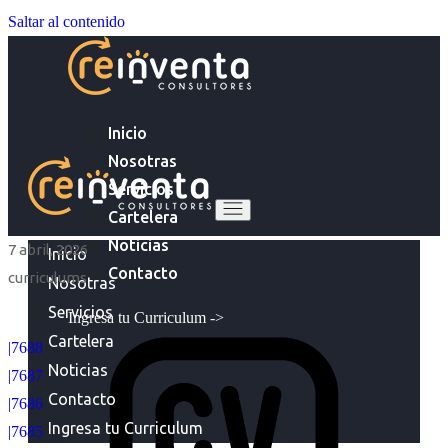
Saltar al contenido
Inicio
Nosotras
Servicios
Cartelera
Noticias
7 abril, 2026
Inicio
Contacto
curriculums
Nosotras
Servicios
Ingresa tu Curriculum ->
Cartelera
|7688
Noticias
|7687
Contacto
|7686
Ingresa tu Curriculum
|7685