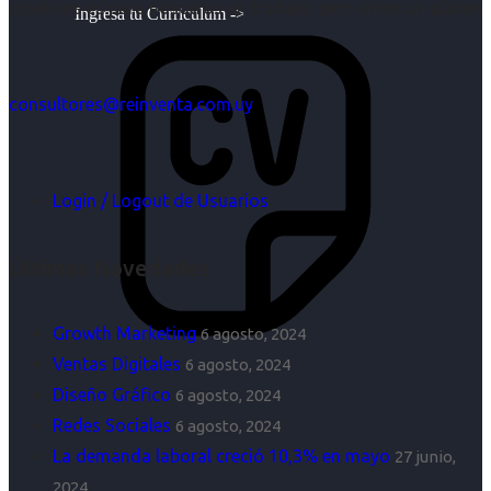
objetivos es para nosotros un trabajo, pero antes un placer.
Ingresa tu Curriculum ->
consultores@reinventa.com.uy
Login / Logout de Usuarios
Últimas Novedades
Growth Marketing
6 agosto, 2024
Ventas Digitales
6 agosto, 2024
Diseño Gráfico
6 agosto, 2024
Redes Sociales
6 agosto, 2024
La demanda laboral creció 10,3% en mayo
27 junio,
2024