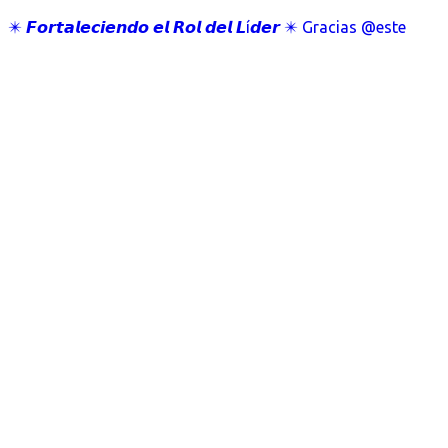
✴️ 𝙁𝙤𝙧𝙩𝙖𝙡𝙚𝙘𝙞𝙚𝙣𝙙𝙤 𝙚𝙡 𝙍𝙤𝙡 𝙙𝙚𝙡 𝙇í𝙙𝙚𝙧 ✴️ Gracias @este