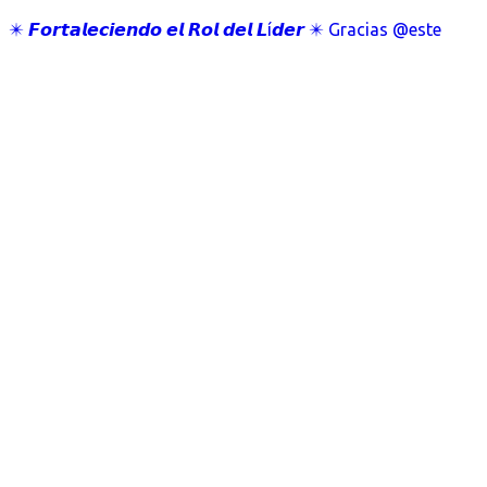
✴️ 𝙁𝙤𝙧𝙩𝙖𝙡𝙚𝙘𝙞𝙚𝙣𝙙𝙤 𝙚𝙡 𝙍𝙤𝙡 𝙙𝙚𝙡 𝙇í𝙙𝙚𝙧 ✴️ Gracias @este