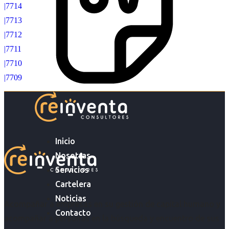
|7714
|7713
|7712
|7711
|7710
|7709
Inicio
Nosotras
Servicios
Cartelera
Noticias
Acompañar a empresas en su gestión de capital humano y
Contacto
acompañar a personas en la búsqueda y encuentro de sus