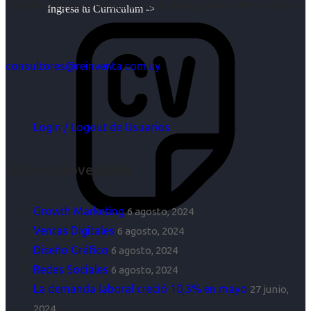
objetivos es para nosotros un trabajo, pero antes un placer.
Ingresa tu Curriculum ->
consultores@reinventa.com.uy
Login / Logout de Usuarios
Últimas Novedades
Growth Marketing
6 agosto, 2024
Ventas Digitales
6 agosto, 2024
Diseño Gráfico
6 agosto, 2024
Redes Sociales
6 agosto, 2024
La demanda laboral creció 10,3% en mayo
27 junio,
2024