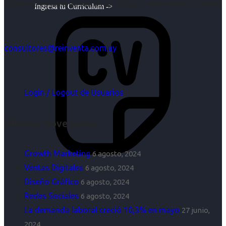
objetivos es para nosotros un trabajo, pero antes un placer.
Ingresa tu Curriculum ->
consultores@reinventa.com.uy
Login / Logout de Usuarios
Últimas Novedades
Growth Marketing
6 agosto, 2024
Ventas Digitales
6 agosto, 2024
Diseño Gráfico
6 agosto, 2024
Redes Sociales
6 agosto, 2024
La demanda laboral creció 10,3% en mayo
27 junio,
2024