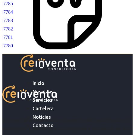
|7785
|7784
|7783
|7782
|7781
|7780
Inicio
Nosotras
Servicios
Cartelera
Noticias
Acompañar a empresas en su gestión de capital humano y
Contacto
acompañar a personas en la búsqueda y encuentro de sus