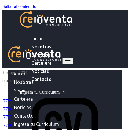
Saltar al contenido
Inicio
Nosotras
Servicios
Cartelera
Noticias
8 mayo, 2026
Inicio
Contacto
curriculums
Nosotras
Servicios
Ingresa tu Curriculum ->
Cartelera
|7789
Noticias
|7788
Contacto
|7787
Ingresa tu Curriculum
|7786