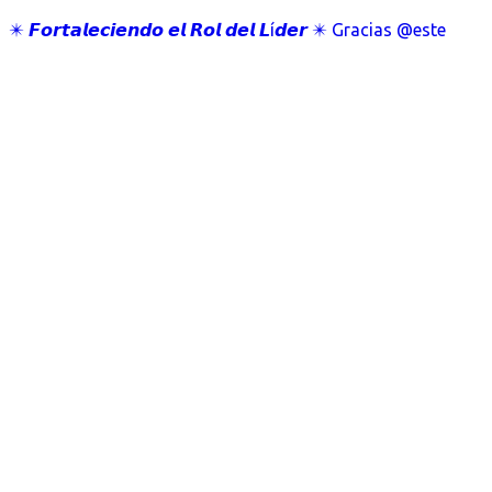
✴️ 𝙁𝙤𝙧𝙩𝙖𝙡𝙚𝙘𝙞𝙚𝙣𝙙𝙤 𝙚𝙡 𝙍𝙤𝙡 𝙙𝙚𝙡 𝙇í𝙙𝙚𝙧 ✴️ Gracias @este