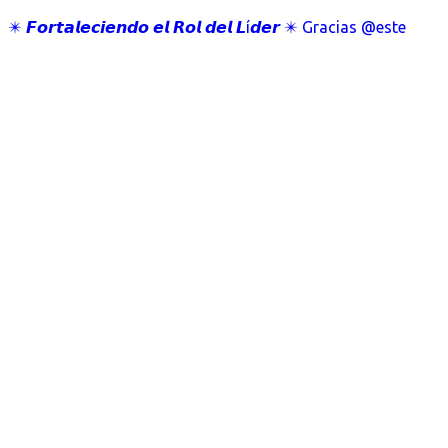
✴️ 𝙁𝙤𝙧𝙩𝙖𝙡𝙚𝙘𝙞𝙚𝙣𝙙𝙤 𝙚𝙡 𝙍𝙤𝙡 𝙙𝙚𝙡 𝙇í𝙙𝙚𝙧 ✴️ Gracias @este