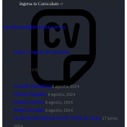
objetivos es para nosotros un trabajo, pero antes un placer.
Ingresa tu Curriculum ->
consultores@reinventa.com.uy
Login / Logout de Usuarios
Últimas Novedades
Growth Marketing
6 agosto, 2024
Ventas Digitales
6 agosto, 2024
Diseño Gráfico
6 agosto, 2024
Redes Sociales
6 agosto, 2024
La demanda laboral creció 10,3% en mayo
27 junio,
2024