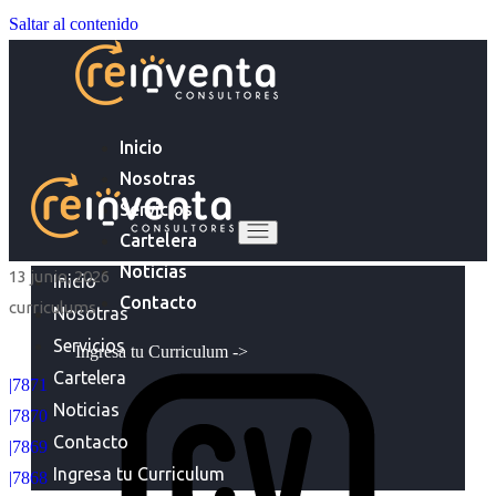
Saltar al contenido
Inicio
Nosotras
Servicios
Cartelera
Noticias
13 junio, 2026
Inicio
Contacto
curriculums
Nosotras
Servicios
Ingresa tu Curriculum ->
Cartelera
|7871
Noticias
|7870
Contacto
|7869
Ingresa tu Curriculum
|7868