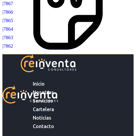
|7867
|7866
|7865
|7864
|7863
|7862
Inicio
Nosotras
Servicios
Cartelera
Noticias
Acompañar a empresas en su gestión de capital humano y
Contacto
acompañar a personas en la búsqueda y encuentro de sus