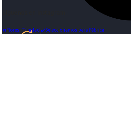
Síguenos en Instagram
☎️Flores, Trinidad ✔️Seleccionamos para Fábrica
Inicio
Nosotras
Servicios
Cartelera
Noticias
Contacto
Ingresa tu Curriculum ->