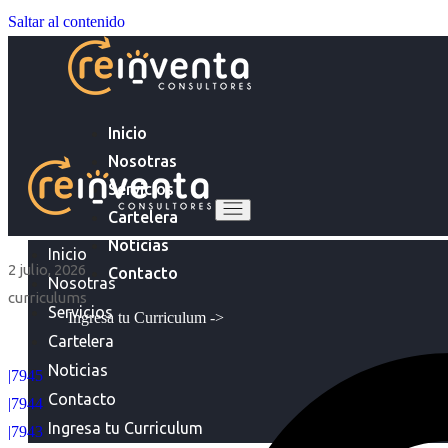
Saltar al contenido
Inicio
Nosotras
Servicios
Cartelera
Noticias
Inicio
2 julio, 2026
Contacto
Nosotras
curriculums
Servicios
Ingresa tu Curriculum ->
Cartelera
Noticias
|7945
Contacto
|7944
Ingresa tu Curriculum
|7943