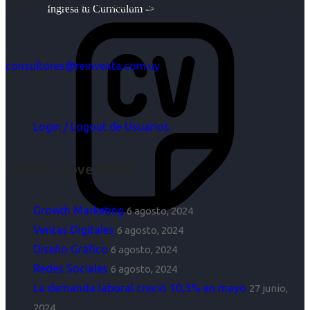
objetivos es para nosotros un trabajo, pero antes un placer.
Ingresa tu Curriculum ->
consultores@reinventa.com.uy
Login / Logout de Usuarios
Últimas Novedades
Growth Marketing
6 agosto, 2024
Ventas Digitales
6 agosto, 2024
Diseño Gráfico
6 agosto, 2024
Redes Sociales
6 agosto, 2024
La demanda laboral creció 10,3% en mayo
27 junio,
2024