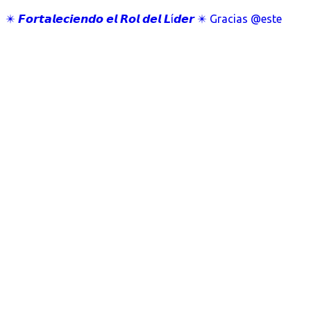
✴️ 𝙁𝙤𝙧𝙩𝙖𝙡𝙚𝙘𝙞𝙚𝙣𝙙𝙤 𝙚𝙡 𝙍𝙤𝙡 𝙙𝙚𝙡 𝙇í𝙙𝙚𝙧 ✴️ Gracias @este