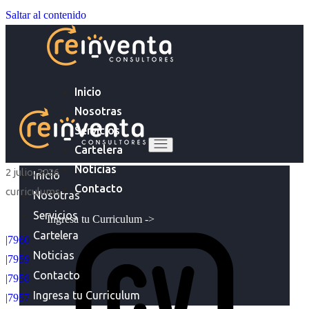
Saltar al contenido
Inicio
Nosotras
Servicios
Cartelera
Noticias
2 julio, 2026
Inicio
Contacto
curriculums
Nosotras
Servicios
Ingresa tu Curriculum ->
Cartelera
|7960
Noticias
|7959
Contacto
|7958
Ingresa tu Curriculum
|7957