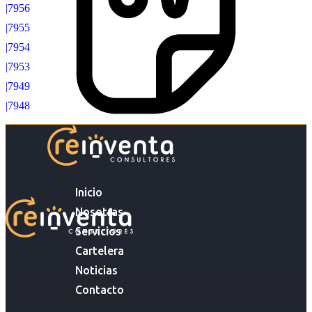
|7956
|7955
|7954
|7953
|7949
|7948
Inicio
Nosotras
Servicios
Cartelera
Noticias
Acompañar a empresas en su gestión de capital humano y
Contacto
acompañar a personas en la búsqueda y encuentro de sus