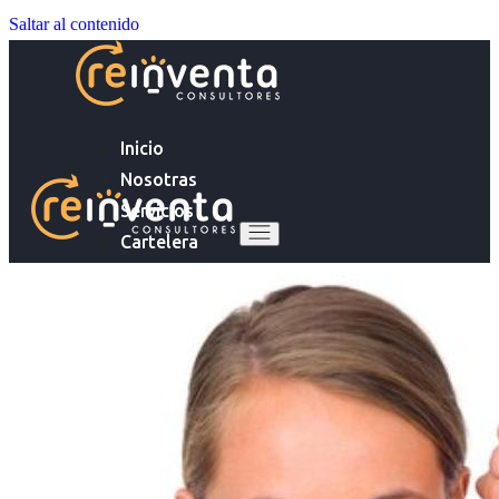
Saltar al contenido
Inicio
Nosotras
Servicios
Cartelera
Noticias
Inicio
Contacto
Nosotras
Servicios
Ingresa tu Curriculum ->
Cartelera
Noticias
Contacto
Ingresa tu Curriculum