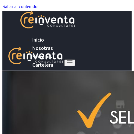
Saltar al contenido
Inicio
Nosotras
Servicios
Cartelera
Noticias
Inicio
Contacto
Nosotras
Servicios
Ingresa tu Curriculum ->
Cartelera
Noticias
Contacto
Ingresa tu Curriculum