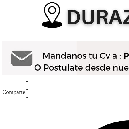
Inicio
Nosotras
Servicios
Cartelera
Noticias
Comparte
Contacto
Ingresa tu Curriculum ->