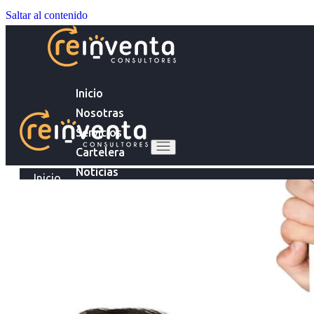
Saltar al contenido
Inicio
Nosotras
Servicios
Cartelera
Noticias
Inicio
Contacto
Nosotras
Servicios
Ingresa tu Curriculum ->
Cartelera
Noticias
Contacto
Ingresa tu Curriculum