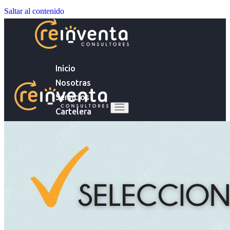
Saltar al contenido
Inicio
Nosotras
Servicios
Cartelera
Noticias
Inicio
Contacto
Nosotras
Servicios
Ingresa tu Curriculum ->
Cartelera
Noticias
Contacto
Ingresa tu Curriculum