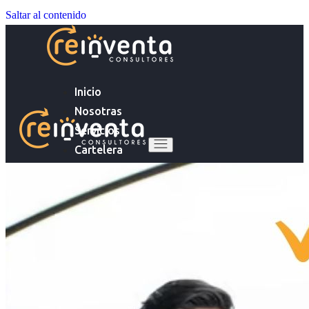
Saltar al contenido
Inicio
Nosotras
Servicios
Cartelera
Noticias
Inicio
Contacto
Nosotras
Servicios
Ingresa tu Curriculum ->
Cartelera
Noticias
Contacto
Ingresa tu Curriculum