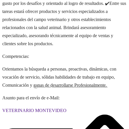
gusto por los desafíos y orientado al logro de resultados. ✔️Entre sus
tareas estará ofrecer productos y servicios especializados a
profesionales del campo veterinario y otros establecimientos
relacionados con la salud animal. Brindará asesoramiento
especializado, asesorando técnicamente al equipo de ventas y
clientes sobre los productos.
Competencias:
Orientamos la búsqueda a personas, proactivas, dinámicas, con
vocación de servicio, sólidas habilidades de trabajo en equipo,
Comunicación y g͟a͟n͟a͟s͟ d͟e͟ d͟e͟s͟a͟r͟r͟o͟l͟l͟a͟r͟s͟e͟ P͟r͟o͟f͟e͟s͟i͟o͟n͟a͟l͟m͟e͟n͟t͟e͟.
Asunto para el envío de e-Mail:
VETERINARIO MONTEVIDEO