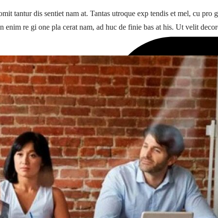
ur omit tantur dis sentiet nam at. Tantas utroque exp tendis et mel, cu pr
an enim re gi one pla cerat nam, ad huc de finie bas at his. Ut velit decore