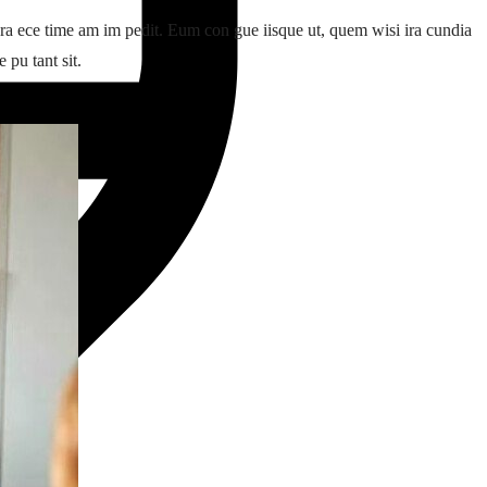
o gra ece time am im pedit. Eum con gue iisque ut, quem wisi ira cundia
 pu tant sit.