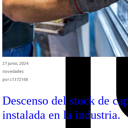
27 junio, 2024
novedades
por
c1372168
Descenso del stock de cap
instalada en la industria.