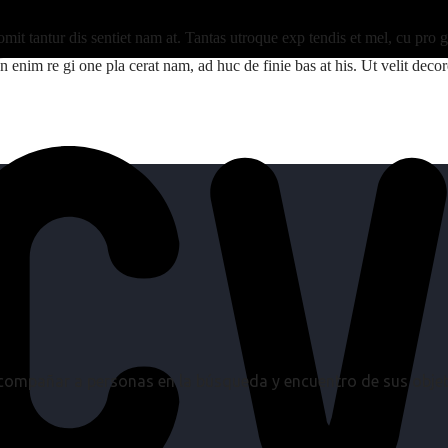
ur omit tantur dis sentiet nam at. Tantas utroque exp tendis et mel, cu pr
an enim re gi one pla cerat nam, ad huc de finie bas at his. Ut velit decore
mpañar a personas en la búsqueda y encuentro de sus objetiv