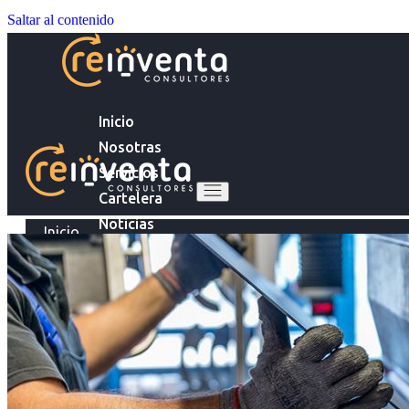
Saltar al contenido
Inicio
Nosotras
Servicios
Cartelera
Noticias
Inicio
Contacto
Nosotras
Servicios
Ingresa tu Curriculum ->
Cartelera
Noticias
Contacto
Ingresa tu Curriculum