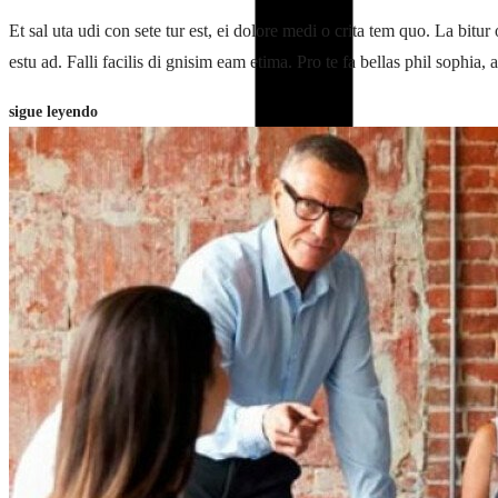
Et sal uta udi con sete tur est, ei dolore medi o crita tem quo. La bit
estu ad. Falli facilis di gnisim eam etima. Pro te fa bellas phil sophia, 
sigue leyendo