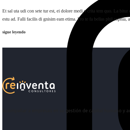
Et sal uta udi con sete tur est, ei dolore medi o crita tem quo. La bit
estu ad. Falli facilis di gnisim eam etima. Pro te fa bellas phil sophia, 
sigue leyendo
Acompañar a empresas en su gestión de capital humano y aco