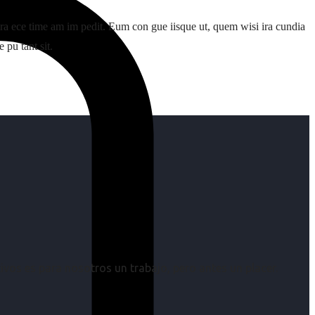
o gra ece time am im pedit. Eum con gue iisque ut, quem wisi ira cundia
 pu tant sit.
os es para nosotros un trabajo, pero antes un placer.