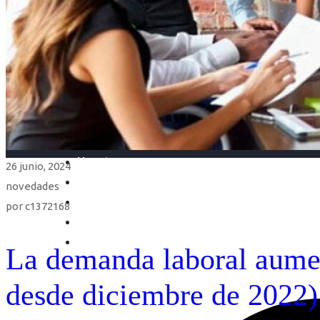
Inicio
Nosotras
26 junio, 2024
Servicios
novedades
Cartelera
por
c1372168
Noticias
Contacto
La demanda laboral aumen
Ingresa tu Curriculum ->
desde diciembre de 2022)