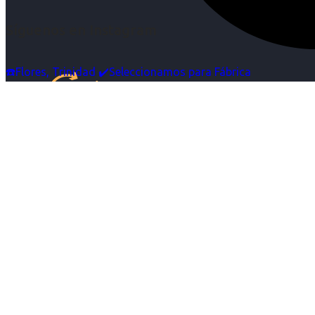
Síguenos en Instagram
☎️Flores, Trinidad ✔️Seleccionamos para Fábrica
Inicio
Nosotras
Servicios
Cartelera
Noticias
Contacto
Ingresa tu Curriculum ->