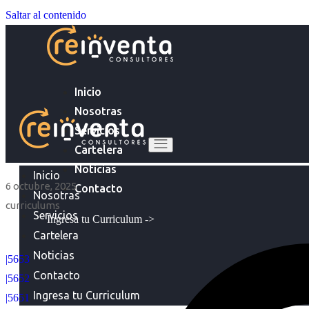
Saltar al contenido
Inicio
Nosotras
Servicios
Cartelera
Noticias
Inicio
6 octubre, 2025
Contacto
Nosotras
curriculums
Servicios
Ingresa tu Curriculum ->
Cartelera
Noticias
|5653
Contacto
|5652
Ingresa tu Curriculum
|5651