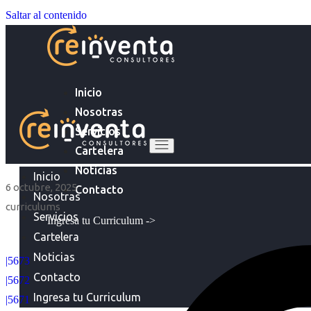
Saltar al contenido
Inicio
Nosotras
Servicios
Cartelera
Noticias
Inicio
6 octubre, 2025
Contacto
Nosotras
curriculums
Servicios
Ingresa tu Curriculum ->
Cartelera
Noticias
|5673
Contacto
|5672
Ingresa tu Curriculum
|5671