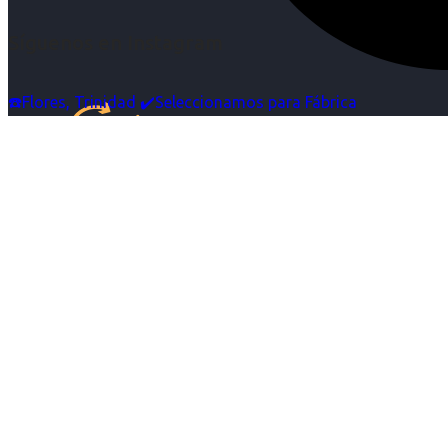
Síguenos en Instagram
☎️Flores, Trinidad ✔️Seleccionamos para Fábrica
Inicio
Nosotras
Servicios
Cartelera
Noticias
Contacto
Ingresa tu Curriculum ->