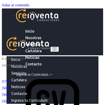
Saltar al contenido
Inicio
Nosotras
Servicios
Cartelera
Noticias
6 octubre, 2025
Inicio
Contacto
curriculums
Nosotras
Servicios
Ingresa tu Curriculum ->
Cartelera
|5700
Noticias
|5699
Contacto
|5698
Ingresa tu Curriculum
|5697