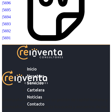
|5696
|5695
|5694
|5693
|5692
|5691
Inicio
Nosotras
Servicios
Cartelera
Noticias
Acompañar a empresas en su gestión de capital humano y
Contacto
acompañar a personas en la búsqueda y encuentro de sus