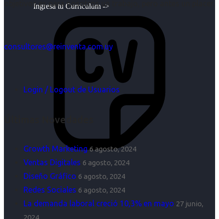
objetivos es para nosotros un trabajo, pero antes un placer.
Ingresa tu Curriculum ->
consultores@reinventa.com.uy
Login / Logout de Usuarios
Últimas Novedades
Growth Marketing
6 agosto, 2024
Ventas Digitales
6 agosto, 2024
Diseño Gráfico
6 agosto, 2024
Redes Sociales
6 agosto, 2024
La demanda laboral creció 10,3% en mayo
27 junio,
2024