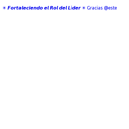
✴️ 𝙁𝙤𝙧𝙩𝙖𝙡𝙚𝙘𝙞𝙚𝙣𝙙𝙤 𝙚𝙡 𝙍𝙤𝙡 𝙙𝙚𝙡 𝙇í𝙙𝙚𝙧 ✴️ Gracias @este