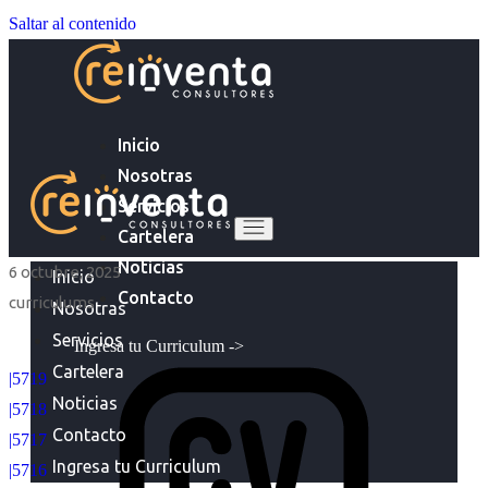
Saltar al contenido
Inicio
Nosotras
Servicios
Cartelera
Noticias
6 octubre, 2025
Inicio
Contacto
curriculums
Nosotras
Servicios
Ingresa tu Curriculum ->
Cartelera
|5719
Noticias
|5718
Contacto
|5717
Ingresa tu Curriculum
|5716