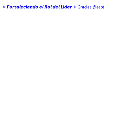
✴️ 𝙁𝙤𝙧𝙩𝙖𝙡𝙚𝙘𝙞𝙚𝙣𝙙𝙤 𝙚𝙡 𝙍𝙤𝙡 𝙙𝙚𝙡 𝙇í𝙙𝙚𝙧 ✴️ Gracias @este