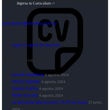
objetivos es para nosotros un trabajo, pero antes un placer.
Ingresa tu Curriculum ->
consultores@reinventa.com.uy
Login / Logout de Usuarios
Últimas Novedades
Growth Marketing
6 agosto, 2024
Ventas Digitales
6 agosto, 2024
Diseño Gráfico
6 agosto, 2024
Redes Sociales
6 agosto, 2024
La demanda laboral creció 10,3% en mayo
27 junio,
2024