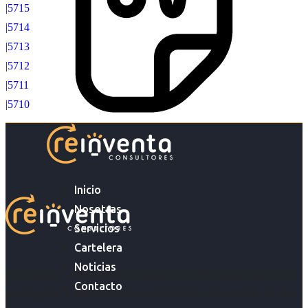
|5715
|5714
|5713
|5712
|5711
|5710
Inicio
Nosotras
Servicios
Cartelera
Noticias
Acompañar a empresas en su gestión de capital humano y
Contacto
acompañar a personas en la búsqueda y encuentro de sus