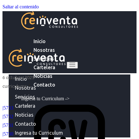
Saltar al contenido
Inicio
Nosotras
Servicios
Cartelera
Noticias
6 octubre, 2025
Inicio
Contacto
curriculums
Nosotras
Servicios
Ingresa tu Curriculum ->
Cartelera
|5733
Noticias
|5732
Contacto
|5731
Ingresa tu Curriculum
|5730