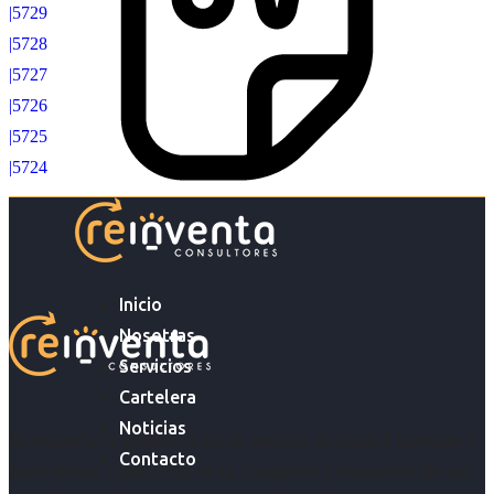
|5729
|5728
|5727
|5726
|5725
|5724
Inicio
Nosotras
Servicios
Cartelera
Noticias
Acompañar a empresas en su gestión de capital humano y
Contacto
acompañar a personas en la búsqueda y encuentro de sus