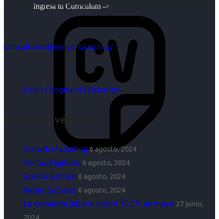
objetivos es para nosotros un trabajo, pero antes un placer.
Ingresa tu Curriculum ->
consultores@reinventa.com.uy
Login / Logout de Usuarios
Últimas Novedades
Growth Marketing
6 agosto, 2024
Ventas Digitales
6 agosto, 2024
Diseño Gráfico
6 agosto, 2024
Redes Sociales
6 agosto, 2024
La demanda laboral creció 10,3% en mayo
27 junio,
2024