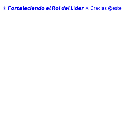
✴️ 𝙁𝙤𝙧𝙩𝙖𝙡𝙚𝙘𝙞𝙚𝙣𝙙𝙤 𝙚𝙡 𝙍𝙤𝙡 𝙙𝙚𝙡 𝙇í𝙙𝙚𝙧 ✴️ Gracias @este