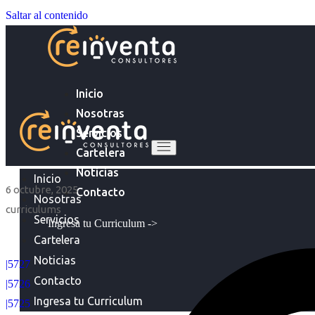
Saltar al contenido
Inicio
Nosotras
Servicios
Cartelera
Noticias
Inicio
6 octubre, 2025
Contacto
Nosotras
curriculums
Servicios
Ingresa tu Curriculum ->
Cartelera
Noticias
|5727
Contacto
|5726
Ingresa tu Curriculum
|5725