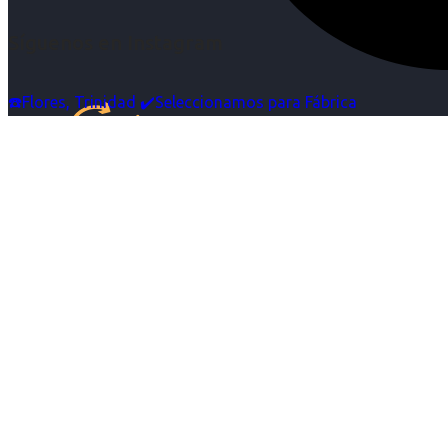
Síguenos en Instagram
☎️Flores, Trinidad ✔️Seleccionamos para Fábrica
Inicio
Nosotras
Servicios
Cartelera
Noticias
Contacto
Ingresa tu Curriculum ->