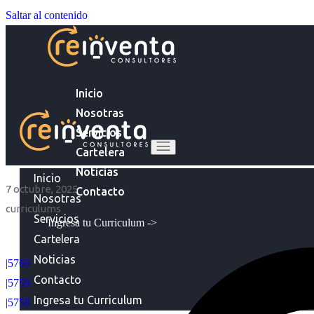
Saltar al contenido
Inicio
Nosotras
Servicios
Cartelera
Noticias
Inicio
7 octubre, 2025
Contacto
Nosotras
curriculums
Servicios
Ingresa tu Curriculum ->
Cartelera
Noticias
|5760
Contacto
|5759
Ingresa tu Curriculum
|5758