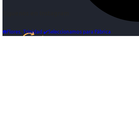
Síguenos en Instagram
☎️Flores, Trinidad ✔️Seleccionamos para Fábrica
Inicio
Nosotras
Servicios
Cartelera
Noticias
Contacto
Ingresa tu Curriculum ->